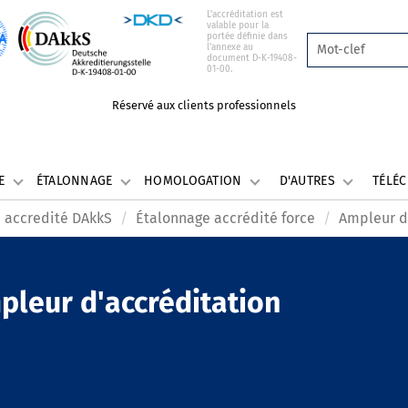
L'accréditation est
valable pour la
portée définie dans
l'annexe au
document D-K-19408-
01-00.
Réservé aux clients professionnels
LE
ÉTALONNAGE
HOMOLOGATION
D'AUTRES
TÉLÉ
 accredité DAkkS
Étalonnage accrédité force
Ampleur d
pleur d'accréditation