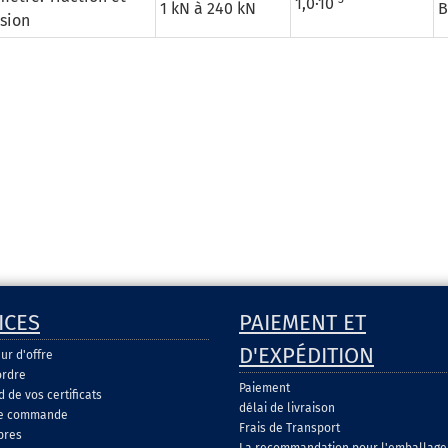
1,0·10
1 kN à 240 kN
B
sion
ICES
PAIEMENT ET
D'EXPÉDITION
ur d'offre
ordre
Paiement
de vos certificats
délai de livraison
de commande
Frais de Transport
pres