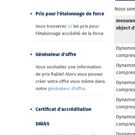
Nous som
Prix pour l'étalonnage de force
mesuran
Vous trouverez
ici
les prix pour
object d
l'étalonnage accrédité de la force.
Dynamomè
Générateur d'offre
compres
Dynamomè
Vous souhaitez une information
compres
de prix fiable? Alors vous pouvez
créer votre offre vous même dans
Dynamomè
notre
générateur d’offre
.
compres
Dynamomè
compres
Certificat d'accréditation
Dynamomè
DAkkS
compres
Dynamomè