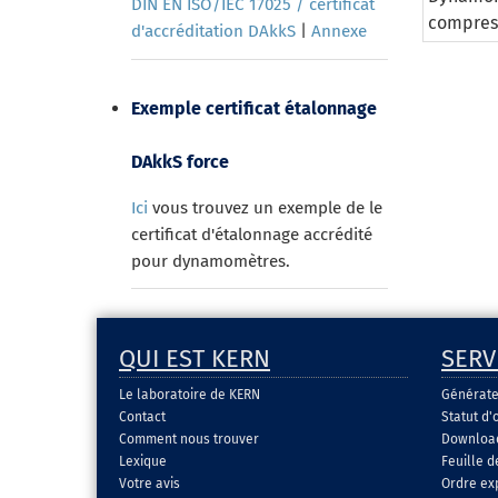
DIN EN ISO/IEC 17025 / certificat
compres
d'accréditation DAkkS
|
Annexe
Exemple certificat étalonnage
DAkkS force
Ici
vous trouvez un exemple de le
certificat d'étalonnage accrédité
pour dynamomètres.
QUI EST KERN
SERV
Le laboratoire de KERN
Générate
Contact
Statut d'
Comment nous trouver
Download 
Lexique
Feuille 
Votre avis
Ordre ex