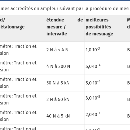
mes accrédités en ampleur suivant par la procédure de mésur
d/
étendue de
meilleures
M
'étalonnage
mesure /
possibilités
d
intervalle
de mesurage
tre: Traction et
-3
2 N à < 4 N
1,0·10
B
sion
tre: Traction et
-4
4 N à 200 N
5,0·10
B
sion
tre: Traction et
-4
50 N à 5 kN
5,0·10
B
sion
tre: Traction et
-3
3,0·10
2 N à 50 kN
B
sion
tre: Traction et
-3
2,0·10
40 N à 5 kN
B
sion
tre: Traction et
-3