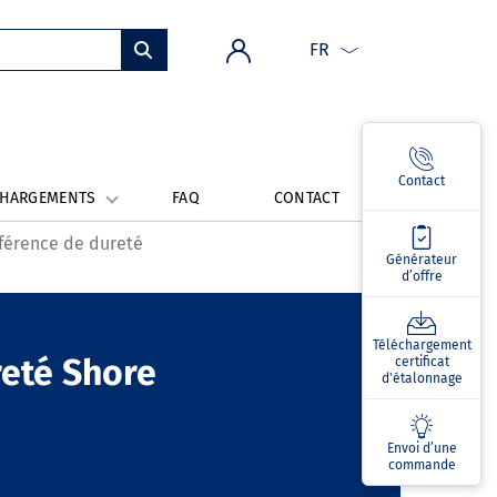
FR
Contact
CHARGEMENTS
FAQ
CONTACT
éférence de dureté
Générateur
d’offre
Téléchargement
reté Shore
certificat
d'étalonnage
Envoi d’une
commande