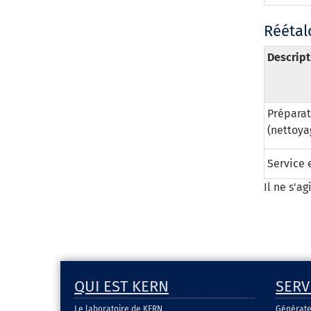
Réétal
Descript
Préparat
(nettoya
Service 
Il ne s'a
QUI EST KERN
SERV
Le laboratoire de KERN
Générate