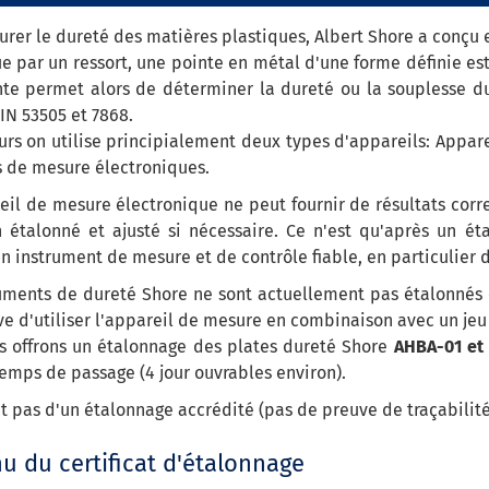
rer le dureté des matières plastiques, Albert Shore a conçu 
 par un ressort, une pointe en métal d'une forme définie est
nte permet alors de déterminer la dureté ou la souplesse du
N 53505 et 7868.
urs on utilise principialement deux types d'appareils: Appa
s de mesure électroniques.
il de mesure électronique ne peut fournir de résultats correc
n étalonné et ajusté si nécessaire. Ce n'est qu'après un 
n instrument de mesure et de contrôle fiable, en particulier 
ruments de dureté Shore ne sont actuellement pas étalonné
ve d'utiliser l'appareil de mesure en combinaison avec un je
s offrons un étalonnage des plates dureté Shore
AHBA-01 et
emps de passage (4 jour ouvrables environ).
git pas d'un étalonnage accrédité (pas de preuve de traçabilit
u du certificat d'étalonnage