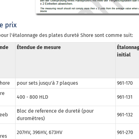
e prix
pour l'étalonnage des plates dureté Shore sont comme suit:
nde
Étendue de mesure
Étalonna
initial
hore
pour sets jusqu'à 7 plaques
961-170
re
400 - 800 HLD
961-131
Bloc de reference de dureté (pour
Leeb
961-132
duromètres)
207HV, 396HV, 673HV
961-270
res