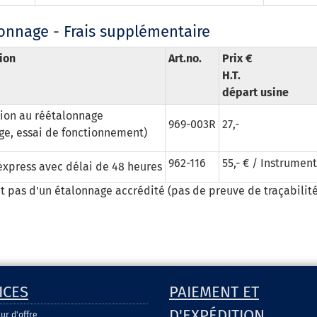
onnage - Frais supplémentaire
ion
Art.no.
Prix €
H.T.
départ usine
ion au réétalonnage
969-003R
27,-
ge, essai de fonctionnement)
962-116
55,- € / Instrument
express avec délai de 48 heures
git pas d'un étalonnage accrédité (pas de preuve de traçabilit
ICES
PAIEMENT ET
D'EXPÉDITION
ur d'offre