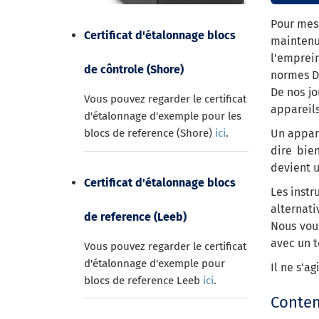
Pour mesu
Certificat d'étalonnage blocs
maintenue
l'emprei
de côntrole (Shore)
normes DI
De nos jo
Vous pouvez regarder le certificat
appareil
d'étalonnage d'exemple pour les
blocs de reference (Shore)
ici
.
Un appare
dire bie
devient u
Certificat d'étalonnage blocs
Les inst
alternati
de reference (Leeb)
Nous vou
avec un t
Vous pouvez regarder le certificat
d'étalonnage d'exemple pour
Il ne s'a
blocs de reference Leeb
ici
.
Conten