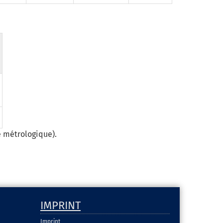
é métrologique).
IMPRINT
Imprint