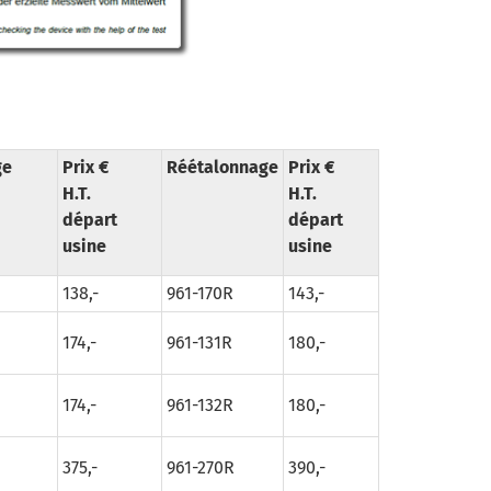
ge
Prix €
Réétalonnage
Prix €
H.T.
H.T.
départ
départ
usine
usine
138,-
961-170R
143,-
174,-
961-131R
180,-
174,-
961-132R
180,-
375,-
961-270R
390,-