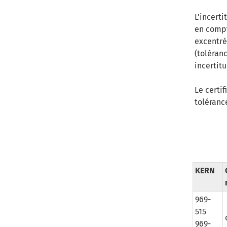
L'incert
en compt
excentré
(toléran
incertitu
Le certif
tolérance
KERN
969-
515
969-