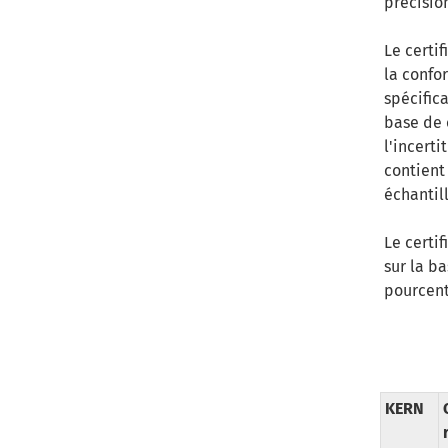
précisio
Le certi
la confo
spécific
base de 
l'incerti
contient
échantill
Le certif
sur la ba
pourcenta
KERN