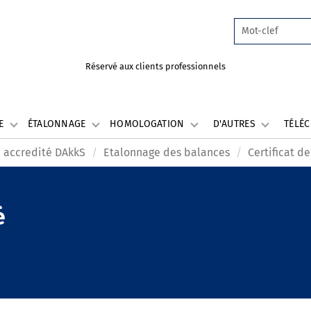
Réservé aux clients professionnels
LE
ÉTALONNAGE
HOMOLOGATION
D'AUTRES
TÉLÉ
 accredité DAkkS
Etalonnage des balances
Certificat d
é