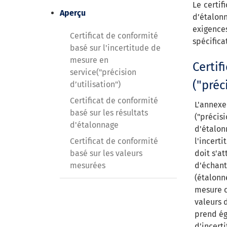
Le certif
Aperçu
d’étalon
exigence
Certificat de conformité
spécifica
basé sur l'incertitude de
mesure en
Certif
service("précision
("préc
d’utilisation")
Certificat de conformité
L'annexe
basé sur les résultats
("précisi
d'étalonnage
d'étalon
Certificat de conformité
l'incerti
basé sur les valeurs
doit s'a
mesurées
d'échant
(étalonn
mesure c
valeurs 
prend é
d'incert