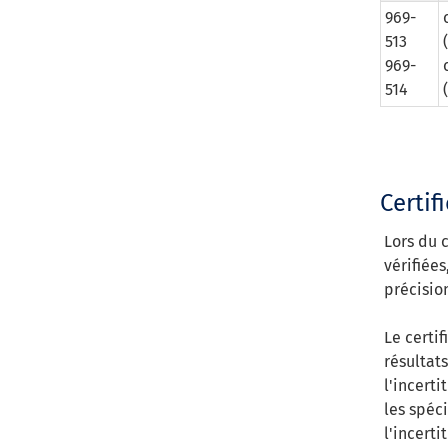
969-
513
969-
514
Certif
Lors du 
vérifiées
précisio
Le certif
résultat
l'incert
les spéc
l'incert