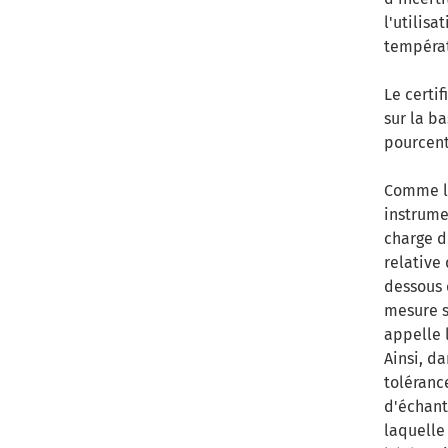
l'utilisa
températ
Le certif
sur la ba
pourcenta
Comme l'
instrume
charge d
relative
dessous 
mesure s
appelle 
Ainsi, d
toléranc
d'échant
laquelle