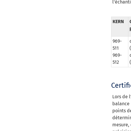
l'échanti
KERN
969-
511
969-
512
Certif
Lors de l
balance 
points d
détermin
mesure, 