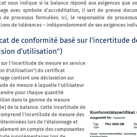
icat vous indique si la balance répond aux exigences que vou
nage avec symbole d'accréditation, il sert de preuve doc
s de processus formulées. Ici, le responsable de processus
tions de tolérances – indépendamment de ses exigences indiv
icat de conformité basé sur l'incertitude 
ision d’utilisation")
 sur l'incertitude de mesure en service
on d'utilisation") du certificat
nage contient une déclaration sur
tude de mesure à laquelle l'utilisateur
ttendre pour chaque quantité
illon dans la gamme de mesure
ée) de la balance. Cette incertitude de
omprend l'incertitude de mesure des
déterminées lors de l'étalonnage et
galement en compte des composantes
itude supplémentaires lors de