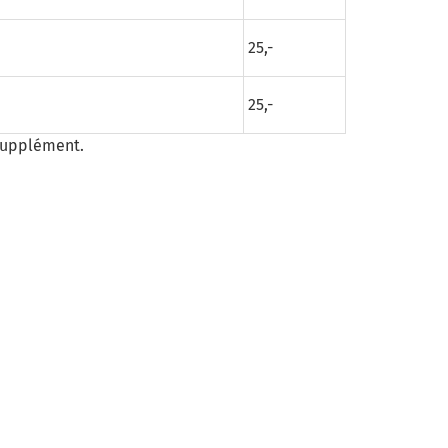
25,-
25,-
supplément.