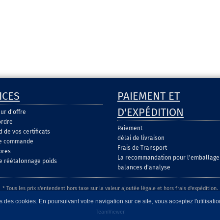
ICES
PAIEMENT ET
D'EXPÉDITION
ur d'offre
ordre
Paiement
de vos certificats
délai de livraison
de commande
Frais de Transport
pres
La recommandation pour l'emballage
e réétalonnage poids
balances d'analyse
* Tous les prix s'entendent hors taxe sur la valeur ajoutée légale et hors frais d'expédition.
 des cookies. En poursuivant votre navigation sur ce site, vous acceptez l'utilisati
TeamViewer