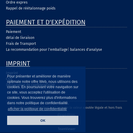
Ordre expres
Rappel de réétalonnage poids
PAIEMENT ET D'EXPÉDITION
Paiement
délai de livraison
Frais de Transport
La recommandation pour l'emballage
|
balances d'analyse
IMPRINT
Imprint
Pour présenter et améliorer de manière
CGV
optimale notre offre Web, nous utilisons des
Déclaration de confidentialité
cookies. En poursuivant votre navigation sur
ce site, vous acceptez l'utilisation de
cookies. Vous trouverez plus d'informations
dans notre politique de confidentialité.
* Tous les prix s'entendent hors taxe sur la valeur ajoutée légale et hors frais
afficher la politique de confidentialité
d'expédition.
OK
TeamViewer