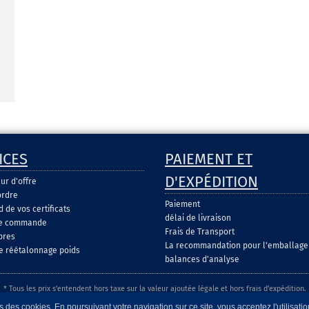
ICES
PAIEMENT ET
D'EXPÉDITION
ur d'offre
ordre
Paiement
de vos certificats
délai de livraison
de commande
Frais de Transport
pres
La recommandation pour l'emballage
e réétalonnage poids
balances d'analyse
* Tous les prix s'entendent hors taxe sur la valeur ajoutée légale et hors frais d'expédition.
 des cookies. En poursuivant votre navigation sur ce site, vous acceptez l'utilisati