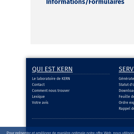
Informations/Formulaires
QUI EST KERN
SERV
Le laboratoire de KERN
Générate
Contact
Statut d'
Comment nous trouver
Download 
Lexique
Feuille 
Votre avis
Ordre ex
Rappel d
Pour présenter et améliorer de manière optimale notre offre Web, nous utilisons