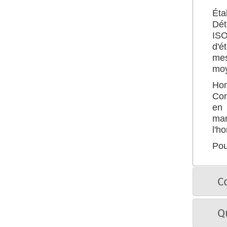
Éta
Dét
ISO
d'é
mes
moy
Hom
Con
en 
mar
l'h
Pou
C
Q