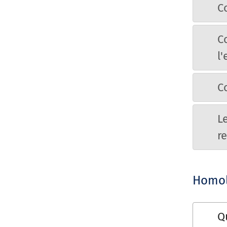
C
C
l
C
L
r
Homol
Qu