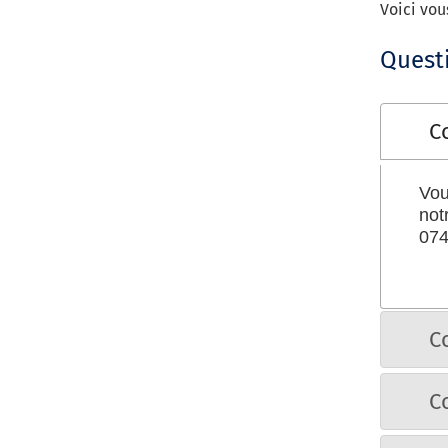
Voici vou
Quest
C
Vou
not
074
C
C