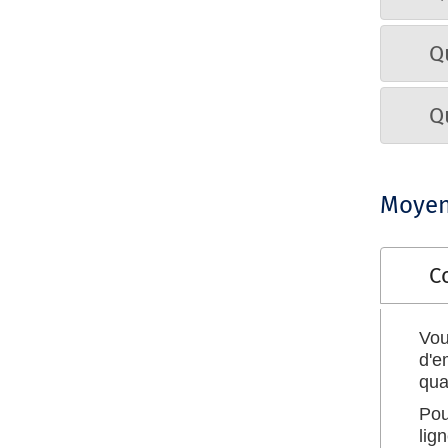
Q
Q
Moyen
C
Vou
d'e
qua
Pou
lig