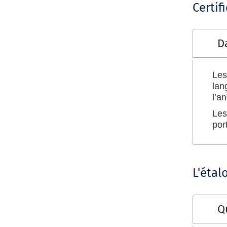
Certif
D
Les
lan
l’an
Les
por
L'étal
Qu