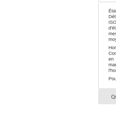
Éta
Dét
ISO
d'é
mes
moy
Hom
Con
en 
mar
l'h
Pou
Q