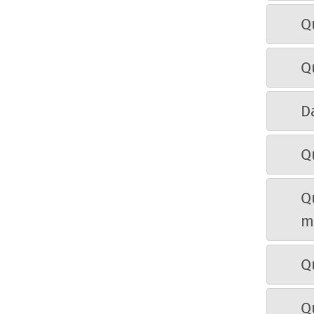
Q
Q
Da
Q
Qu
m
Q
Q