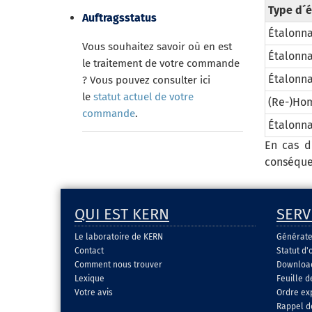
Type d´
Auftragsstatus
Étalonna
Vous souhaitez savoir où en est
Étalonna
le traitement de votre commande
Étalonna
? Vous pouvez consulter ici
le
statut actuel de votre
(Re-)Hom
commande
.
Étalonn
En cas d
conséque
QUI EST KERN
SERV
Le laboratoire de KERN
Générate
Contact
Statut d'
Comment nous trouver
Download 
Lexique
Feuille 
Votre avis
Ordre ex
Rappel d