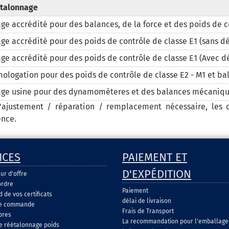
étalonnage
ge accrédité pour des balances, de la force et des poids de c
ge accrédité pour des poids de contrôle de classe E1 (sans 
ge accrédité pour des poids de contrôle de classe E1 (Avec 
ologation pour des poids de contrôle de classe E2 - M1 et ba
age usine pour des dynamomèteres et des balances mécaniq
'ajustement / réparation / remplacement nécessaire, les d
nce.
ICES
PAIEMENT ET
D'EXPÉDITION
ur d'offre
ordre
Paiement
de vos certificats
délai de livraison
de commande
Frais de Transport
pres
La recommandation pour l'emballage
e réétalonnage poids