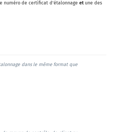
re numéro de
certificat d'étalonnage
et
une d
es
d'étalonnage dans le même format que