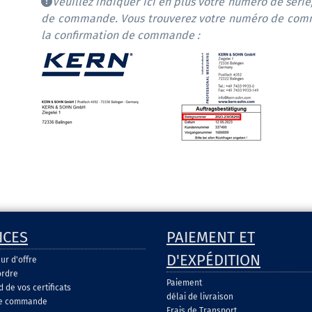
Veuillez indiquer ici en plus votre numéro de série
de commande. Vous trouverez votre numéro de comm
la confirmation de commande :
ICES
PAIEMENT ET
D'EXPÉDITION
ur d'offre
ordre
Paiement
de vos certificats
délai de livraison
de commande
Frais de Transport