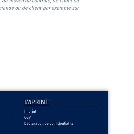
, de moyen de contrôle, de client ou
ande ou de client par exemple sur
IMPRINT
Imprint
CGV
Déclaration de confidentialité