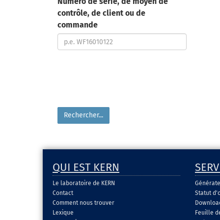
Numéro de série, de moyen de
contrôle, de client ou de
commande
QUI EST KERN
SERV
Le laboratoire de KERN
Générate
Contact
Statut d'
Comment nous trouver
Download 
Lexique
Feuille 