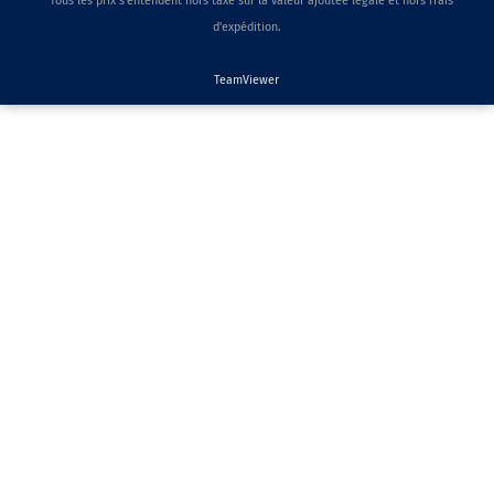
* Tous les prix s'entendent hors taxe sur la valeur ajoutée légale et hors frais
d'expédition.
TeamViewer