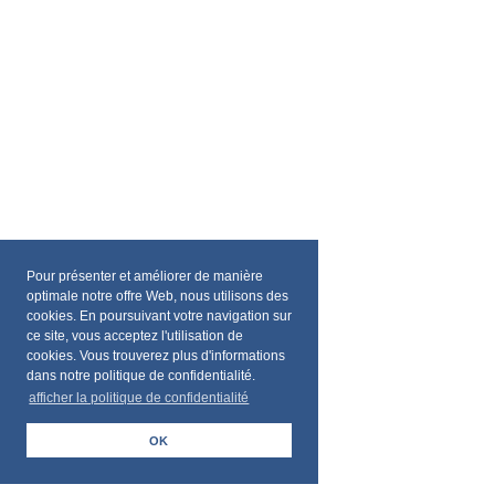
Pour présenter et améliorer de manière
optimale notre offre Web, nous utilisons des
cookies. En poursuivant votre navigation sur
ce site, vous acceptez l'utilisation de
cookies. Vous trouverez plus d'informations
dans notre politique de confidentialité.
afficher la politique de confidentialité
OK