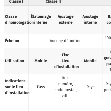
Classe I
Classe II
Classe
Étalonnage
Ajustage
Ajustage
B
d’homologation
interne
externe
interne
co
100
Échelon
Aucune définition
Fixe
gra
Utilisation
Mobile
Lieu
Mobile
pa
d’installation
Rue,
Indications
numéro,
Pa
sur le lieu
Pays
Pays
code postal,
post
d’installation
ville