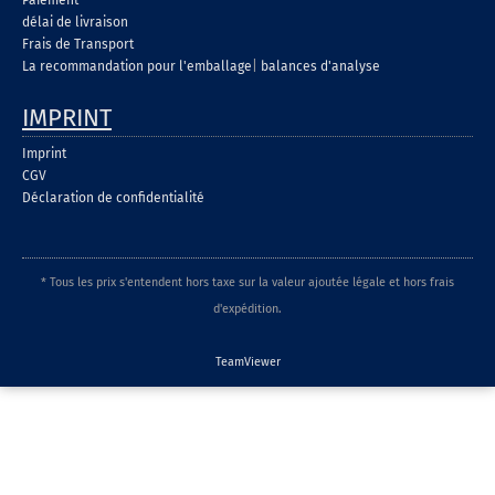
Paiement
délai de livraison
Frais de Transport
La recommandation pour l'emballage
|
balances d'analyse
IMPRINT
Imprint
CGV
Déclaration de confidentialité
* Tous les prix s'entendent hors taxe sur la valeur ajoutée légale et hors frais
d'expédition.
TeamViewer