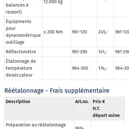
12.000 kg
balances à
ressort)
Équipments
pour
≤ 200 Nm
961-120
245,-
961-12
dynanomètrique
outillage
Réfractomètre
961-290
141,-
961-29
Étalonnage de
température
964-305
174,-
964-3
dessiccateur
Réétalonnage - Frais supplémentaire
Description
Art.no.
Prix €
H.T.
départ usine
Préparation au réétalonnage
969-