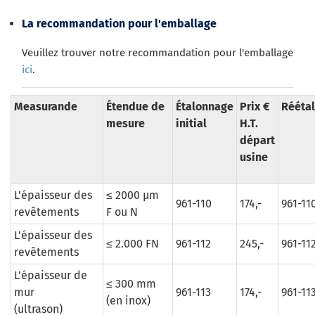
La recommandation pour l'emballage
Veuillez trouver notre recommandation pour l'emballage
ici
.
Measurande
Étendue de
Étalonnage
Prix €
Rééta
mesure
initial
H.T.
départ
usine
L'épaisseur des
≤ 2000 µm
961-110
174,-
961-11
revêtements
F ou N
L'épaisseur des
≤ 2.000 FN
961-112
245,-
961-11
revêtements
L'épaisseur de
≤ 300 mm
mur
961-113
174,-
961-11
(en inox)
(ultrason)