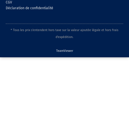
CGV
Déclaration de confidentialité
* Tous les prix s'entendent hors taxe sur la valeur ajoutée légale et hors frais
d'expédition.
TeamViewer