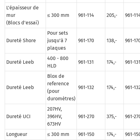
L'épaisseur de
mur
≤ 300 mm
961-114
205,-
961-11
(Blocs d'essai)
Pour sets
Dureté Shore
jusqu'à 7
961-170
138,-
961-17
plaques
400 - 800
Dureté Leeb
961-131
174,-
961-13
HLD
Blox de
reference
Dureté Leeb
961-132
174,-
961-13
(pour
duromètres)
207HV,
Dureté UCI
396HV,
961-270
375,-
961-27
673HV
Longueur
≤ 300 mm
961-150
174,-
961-15