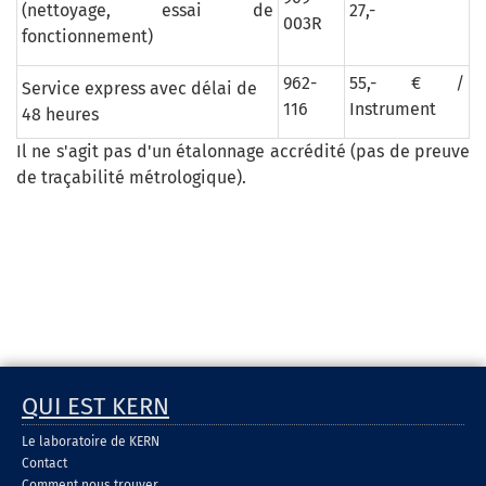
(nettoyage, essai de
27,-
003R
fonctionnement)
962-
55,- € /
Service express avec délai de
116
Instrument
48 heures
Il ne s'agit pas d'un étalonnage accrédité (pas de preuve
de traçabilité métrologique).
QUI EST KERN
Le laboratoire de KERN
Contact
Comment nous trouver