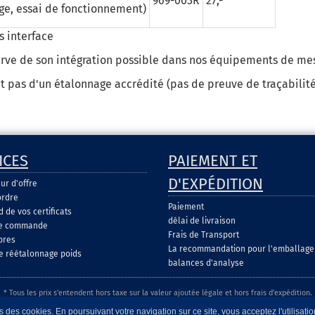
969-003R
27,-
ge, essai de fonctionnement)
rs interface
rve de son intégration possible dans nos équipements de me
git pas d'un étalonnage accrédité (pas de preuve de traçabilit
ICES
PAIEMENT ET
D'EXPÉDITION
ur d'offre
ordre
Paiement
de vos certificats
délai de livraison
de commande
Frais de Transport
pres
La recommandation pour l'emballage
e réétalonnage poids
balances d'analyse
* Tous les prix s'entendent hors taxe sur la valeur ajoutée légale et hors frais d'expédition.
 des cookies. En poursuivant votre navigation sur ce site, vous acceptez l'utilisati