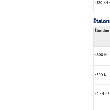
>120 kN 
Étalon
Étendue
≤500 N
>500 N -
>2 kN - 5