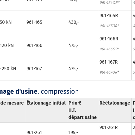
961-164OR*
4
961-165R
4
 50 kN
961-165
430,-
961-165OR*
4
961-166R
4
 120 kN
961-166
475,-
961-166OR*
5
961-167R
4
- 250 kN
961-167
475,-
961-167OR*
5
nage d'usine
, compression
 de mesure
Étalonnage initial
Prix €
Réétalonnage
P
H.T.
H
départ usine
961-261R
2
961-261
195,-