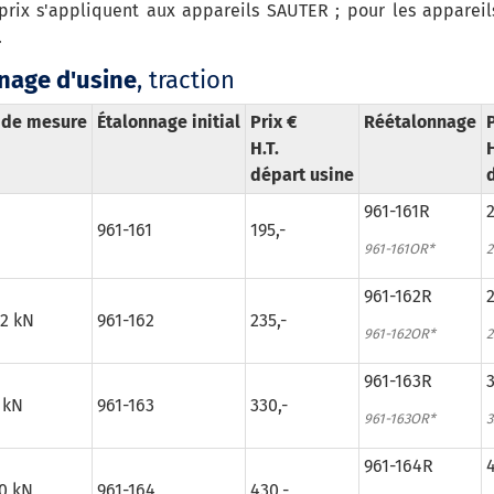
prix s'appliquent aux appareils SAUTER ; pour les appareils
.
nage d'usine
, traction
 de mesure
Étalonnage initial
Prix €
Réétalonnage
P
H.T.
H
départ usine
961-161R
2
961-161
195,-
961-161OR*
2
961-162R
2
 2 kN
961-162
235,-
961-162OR*
2
961-163R
3
 kN
961-163
330,-
961-163OR*
3
961-164R
4
20 kN
961-164
430,-