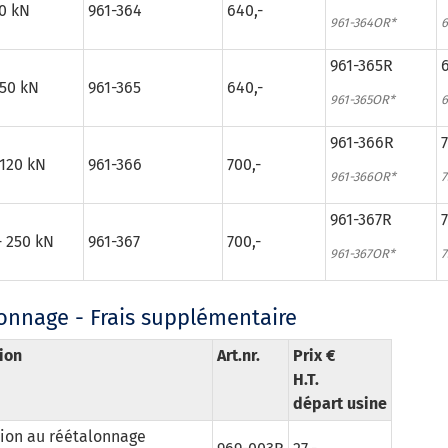
20 kN
961-364
640,-
961-364OR*
6
961-365R
6
 50 kN
961-365
640,-
961-365OR*
6
961-366R
7
 120 kN
961-366
700,-
961-366OR*
7
961-367R
7
- 250 kN
961-367
700,-
961-367OR*
7
onnage - Frais supplémentaire
ion
Art.nr.
Prix €
H.T.
départ usine
ion au réétalonnage