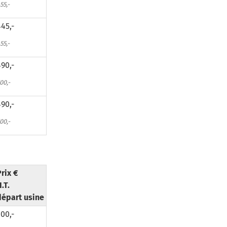
55,-
45,-
55,-
90,-
00,-
90,-
00,-
rix €
.T.
départ usine
00,-