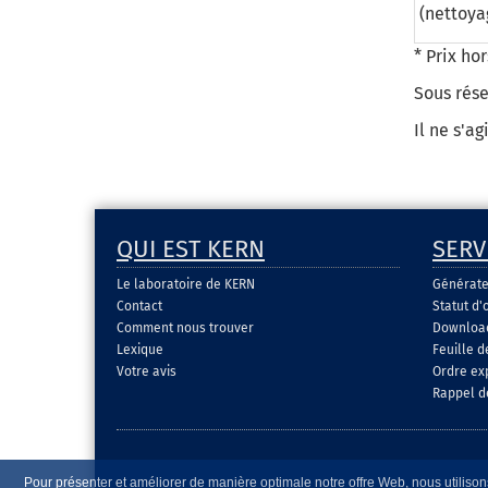
(nettoya
* Prix ho
Sous rése
Il ne s'a
QUI EST KERN
SERV
Le laboratoire de KERN
Générate
Contact
Statut d'
Comment nous trouver
Download 
Lexique
Feuille 
Votre avis
Ordre ex
Rappel d
Pour présenter et améliorer de manière optimale notre offre Web, nous utilisons