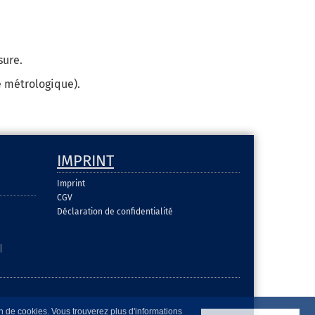
sure.
é métrologique).
IMPRINT
Imprint
CGV
Déclaration de confidentialité
|
on de cookies. Vous trouverez plus d'informations