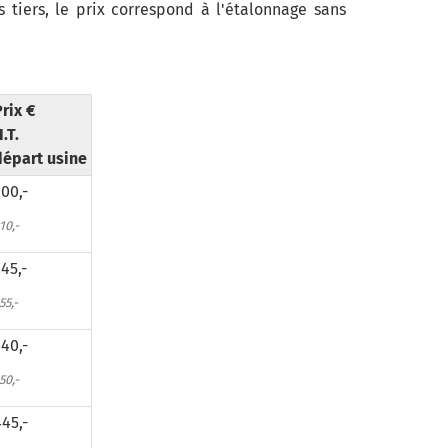
 tiers, le prix correspond à l'étalonnage sans
rix €
.T.
départ usine
00,-
10,-
45,-
55,-
40,-
50,-
45,-