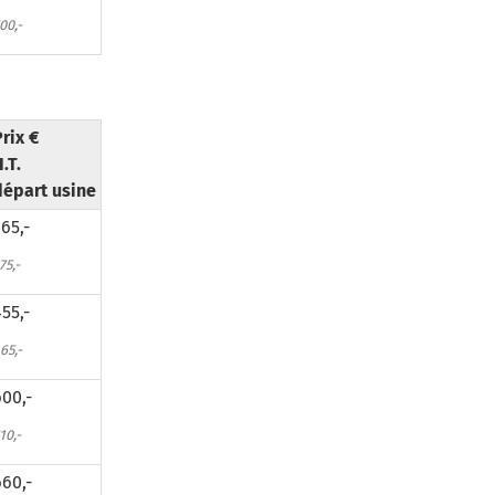
00,-
rix €
.T.
départ usine
65,-
75,-
55,-
65,-
00,-
10,-
60,-