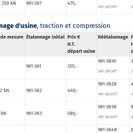
- 250 kN
961-267
475,-
961-267OR*
5
nage d'usine
, traction et compression
 de mesure
Étalonnage initial
Prix €
Réétalonnage
P
H.T.
H
départ usine
961-361R
3
961-361
355,-
961-361OR*
3
961-362R
4
 2 kN
961-362
440,-
961-362OR*
4
961-363R
6
 kN
961-363
580,-
961-363OR*
6
961-364R
6